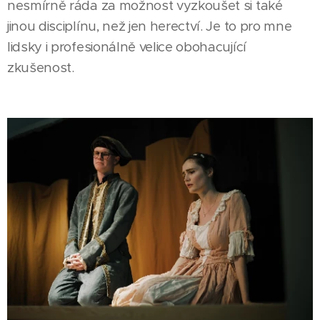
nesmírně ráda za možnost vyzkoušet si také
jinou disciplínu, než jen herectví. Je to pro mne
lidsky i profesionálně velice obohacující
zkušenost.