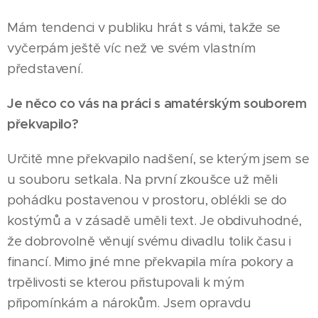
Mám tendenci v publiku hrát s vámi, takže se
vyčerpám ještě víc než ve svém vlastním
představení.
Je něco co vás na práci s amatérským souborem
překvapilo?
Určitě mne překvapilo nadšení, se kterým jsem se
u souboru setkala. Na první zkoušce už měli
pohádku postavenou v prostoru, oblékli se do
kostýmů a v zásadě uměli text. Je obdivuhodné,
že dobrovolně věnují svému divadlu tolik času i
financí. Mimo jiné mne překvapila míra pokory a
trpělivosti se kterou přistupovali k mým
připomínkám a nárokům. Jsem opravdu