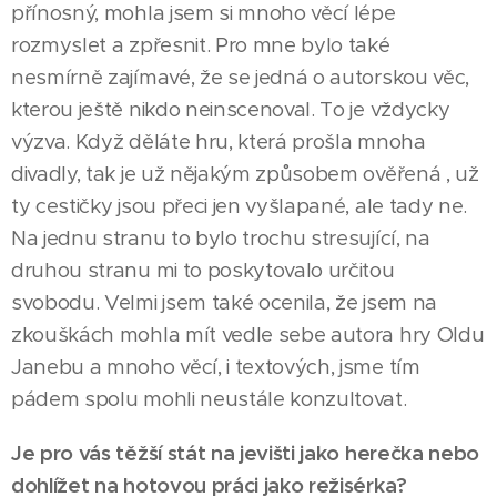
přínosný, mohla jsem si mnoho věcí lépe
rozmyslet a zpřesnit. Pro mne bylo také
nesmírně zajímavé, že se jedná o autorskou věc,
kterou ještě nikdo neinscenoval. To je vždycky
výzva. Když děláte hru, která prošla mnoha
divadly, tak je už nějakým způsobem ověřená , už
ty cestičky jsou přeci jen vyšlapané, ale tady ne.
Na jednu stranu to bylo trochu stresující, na
druhou stranu mi to poskytovalo určitou
svobodu. Velmi jsem také ocenila, že jsem na
zkouškách mohla mít vedle sebe autora hry Oldu
Janebu a mnoho věcí, i textových, jsme tím
pádem spolu mohli neustále konzultovat.
Je pro vás těžší stát na jevišti jako herečka nebo
dohlížet na hotovou práci jako režisérka?