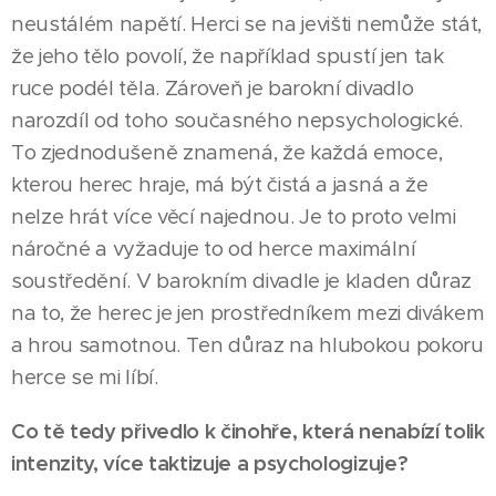
neustálém napětí. Herci se na jevišti nemůže stát,
že jeho tělo povolí, že například spustí jen tak
ruce podél těla. Zároveň je barokní divadlo
narozdíl od toho současného nepsychologické.
To zjednodušeně znamená, že každá emoce,
kterou herec hraje, má být čistá a jasná a že
nelze hrát více věcí najednou. Je to proto velmi
náročné a vyžaduje to od herce maximální
soustředění. V barokním divadle je kladen důraz
na to, že herec je jen prostředníkem mezi divákem
a hrou samotnou. Ten důraz na hlubokou pokoru
herce se mi líbí.
Co tě tedy přivedlo k činohře, která nenabízí tolik
intenzity, více taktizuje a psychologizuje?