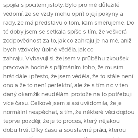
spojila s pocitem jistoty. Bylo pro mě důležité
vědomí, že se vždy mohu opřít o její pokyny a
rady, že má představu o tom, kam směřujeme. Do
té doby jsem se setkala spíše s tím, že veškerá
zodpovědnost za to, jak co zahraju je na mě, aniž
bych vždycky úplně věděla, jak co
zahraju. Vybavuji si, že jsem v průběhu zkoušek
pracovala hodně s přijímáním toho, že musím
hrát dále i přesto, že jsem věděla, že to stále není
ono a že to není perfektní, ale že s tím nic v ten
daný okamžik neudělám, protože na to potřebuji
více času. Celkově jsem si asi uvědomila, že je
normální nespěchat, s tím, že některé věci dojdou
teprve později; že je to proces, který nějakou
dobu trvá. Díky času a soustavné práci, kterou