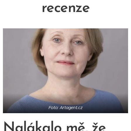
recenze
Foto: Artagent.cz
Nalákalo mě, že