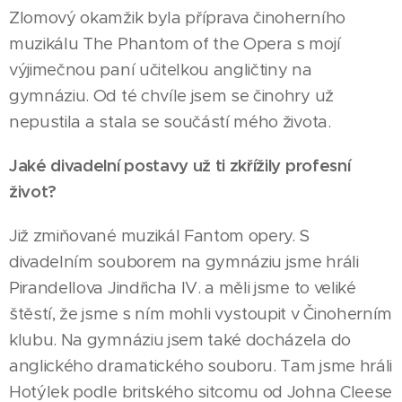
Zlomový okamžik byla příprava činoherního
muzikálu The Phantom of the Opera s mojí
výjimečnou paní učitelkou angličtiny na
gymnáziu. Od té chvíle jsem se činohry už
nepustila a stala se součástí mého života.
Jaké divadelní postavy už ti zkřížily profesní
život?
Již zmiňované muzikál Fantom opery. S
divadelním souborem na gymnáziu jsme hráli
Pirandellova Jindřicha IV. a měli jsme to veliké
štěstí, že jsme s ním mohli vystoupit v Činoherním
klubu. Na gymnáziu jsem také docházela do
anglického dramatického souboru. Tam jsme hráli
Hotýlek podle britského sitcomu od Johna Cleese